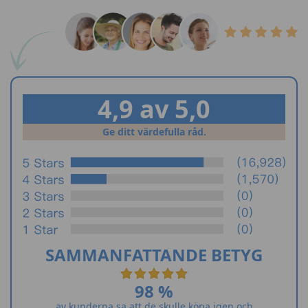
4,9 av 5,0
Ge ditt värdefulla råd.
SAMMANFATTANDE BETYG
98 %
av kunderna sa att de skulle köpa igen och