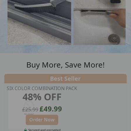
Buy More, Save More!
Best Seller
SIX COLOR COMBINATION PACK
48% OFF
£49.99
£25.99
Order Now
Secured and encrypted