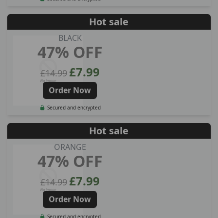
Hot sale
BLACK
47% OFF
£7.99
£14.99
Order Now
Secured and encrypted
Hot sale
ORANGE
47% OFF
£7.99
£14.99
Order Now
Secured and encrypted