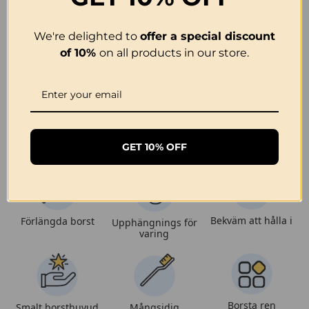
oppgaver som krever nøyaktig rengjøring.
We're delighted to
offer a special discount
of 10%
on all products in our store.
GET 10% OFF
Bekväm att hålla i
Förlängda borst
Upphängnings för
varing
Borsta ren
Smalt borsthuvud
Mångsidig