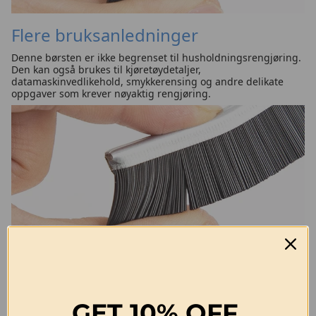
Flere bruksanledninger
Denne børsten er ikke begrenset til husholdningsrengjøring.
Den kan også brukes til kjøretøydetaljer,
datamaskinvedlikehold, smykkerensing og andre delikate
oppgaver som krever nøyaktig rengjøring.
Flere bruksanledninger
Denne børsten er ikke begrenset til husholdningsrengjøring.
Den kan også brukes til kjøretøydetaljer,
datamaskinvedlikehold, smykkerensing og andre delikate
GET
10% OFF